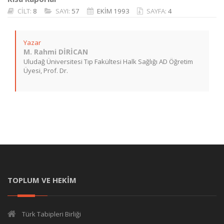
CİLT:
8
SAYI:
57
EKİM 1993
SAYFA:
4
Yazar
M. Rahmi DİRİCAN
Uludağ Üniversitesi Tıp Fakültesi Halk Sağlığı AD Öğretim
Üyesi, Prof. Dr.
TOPLUM VE HEKİM
Türk Tabipleri Birliği