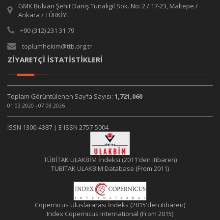
GMK Bulvarı Şehit Daniş Tunalıgil Sok. No: 2 / 17-23, Maltepe /
Ankara / TÜRKİYE
+90 (312) 231 31 79
toplumhekim@ttb.org.tr
ZİYARETÇİ İSTATİSTİKLERİ
Toplam Görüntülenen Sayfa Sayısı:
1,721,060
01.03.2020 - 07.08.2026
ISSN 1300-4387 | E-ISSN 2757-5004
TÜBİTAK ULAKBİM İndeksi (2011'den itibaren)
TUBITAK ULAKBIM Database (From 2011)
Copernicus Uluslararası İndeks (2015'den itibaren)
Index Copernicus International (From 2015)