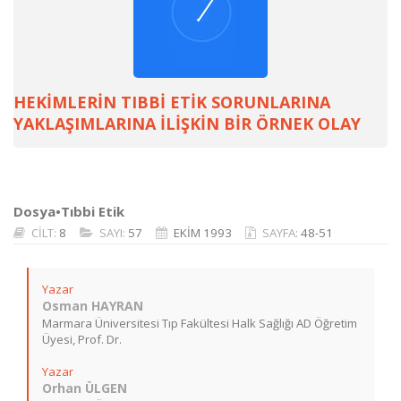
HEKİMLERİN TIBBİ ETİK SORUNLARINA
YAKLAŞIMLARINA İLİŞKİN BİR ÖRNEK OLAY
Dosya•Tıbbi Etik
CİLT:
8
SAYI:
57
EKİM 1993
SAYFA:
48-51
Yazar
Osman HAYRAN
Marmara Üniversitesi Tıp Fakültesi Halk Sağlığı AD Öğretim
Üyesi, Prof. Dr.
Yazar
Orhan ÜLGEN