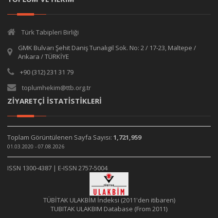
Türk Tabipleri Birliği
GMK Bulvarı Şehit Daniş Tunalıgil Sok. No: 2 / 17-23, Maltepe /
Ankara / TÜRKİYE
+90 (312) 231 31 79
toplumhekim@ttb.org.tr
ZİYARETÇİ İSTATİSTİKLERİ
Toplam Görüntülenen Sayfa Sayısı:
1,721,959
01.03.2020 - 07.08.2026
ISSN 1300-4387 | E-ISSN 2757-5004
TÜBİTAK ULAKBİM İndeksi (2011'den itibaren)
TUBITAK ULAKBIM Database (From 2011)