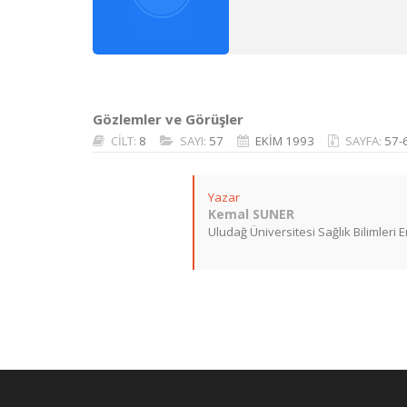
Gözlemler ve Görüşler
CİLT:
8
SAYI:
57
EKİM 1993
SAYFA:
57-
Yazar
Kemal SUNER
Uludağ Üniversitesi Sağlık Bilimleri 