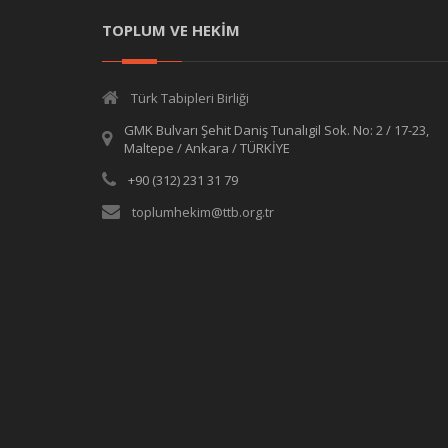
TOPLUM VE HEKİM
Türk Tabipleri Birliği
GMK Bulvarı Şehit Daniş Tunalıgil Sok. No: 2 / 17-23,
Maltepe / Ankara / TÜRKİYE
+90 (312) 231 31 79
toplumhekim@ttb.org.tr