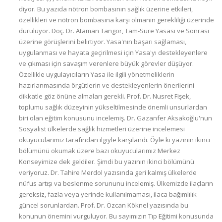
diyor. Bu yazıda nötron bombasının sağlık üzerine etkileri,
özellikleri ve nötron bombasına karşı olmanın gerekliliği üzerinde
duruluyor. Doç. Dr. Ataman Tangör, Tam-Süre Yasası ve Sonrası
üzerine görüşlerini belirtiyor. Yasa'nın başarı sağlaması,
uygulanması ve hayata geçirilmesi için Yasa'yı destekleyenlere
ve çıkması için savaşım verenlere büyük görevler düşüyor.
Özellikle uygulayıcıların Yasa ile ilgili yönetmeliklerin
hazırlanmasında örgütlerin ve destekleyenlerin önerilerini
dikkatle göz önüne almaları gerekli. Prof. Dr. Nusret Fişek,
toplumu sağlık düzeyinin yükseltilmesinde önemli unsurlardan
biri olan eğitim konusunu incelemiş. Dr. Gazanfer Aksakoğlu'nun
Sosyalist ülkelerde sağlık hizmetleri üzerine incelemesi
okuyucularımız tarafından ilgiyle karşılandı. Öyle ki yazının ikinci
bölümünü okumak üzere bazı okuyucularımız Merkez
Konseyimize dek geldiler. Şimdi bu yazının ikinci bölümünü
veriyoruz. Dr. Tahire Merdol yazısında geri kalmış ülkelerde
nüfus artışı va beslenme sorununu incelemiş. Ülkemizde ilaçların
gereksiz, fazla veya yerinde kullanılmaması, ilaca bağımlılık
güncel sorunlardan. Prof. Dr. Özcan Köknel yazısında bu
konunun önemini vurguluyor. Bu sayımızın Tıp Eğitimi konusunda