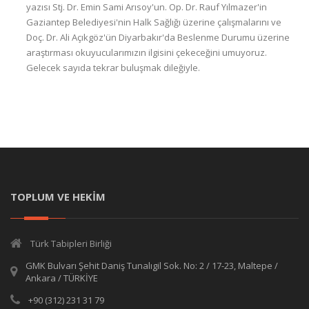
yazısı Stj. Dr. Emin Sami Arısoy'un. Op. Dr. Rauf Yılmazer'in
Gaziantep Belediyesi'nin Halk Sağlığı üzerine çalışmalarını ve
Doç. Dr. Ali Açıkgöz'ün Diyarbakır'da Beslenme Durumu üzerine
araştırması okuyucularımızın ilgisini çekeceğini umuyoruz.
Gelecek sayıda tekrar buluşmak dileğiyle.
TOPLUM VE HEKİM
Türk Tabipleri Birliği
GMK Bulvarı Şehit Daniş Tunalıgil Sok. No: 2 / 17-23, Maltepe /
Ankara / TÜRKİYE
+90 (312) 231 31 79