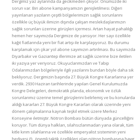
Dergimiz yaz aylarında da gecikmeden çıkıyor. Önümüzde iki
sorun var. Biri abone kampanyamızın genişletilmesi. Diğeri
yayınlanan yazıların çeşitli bölgelerimizin sağlık sorunlarını
özellikle üç büyük ilimizin dışında çalışan meslekdaşlarımızın
sağlık sorunları üzerine görüşleri içermesi. Artan hayat pahalılığı
hemen her sayımızda Dergimize de yansıyor. Her sayı özellikle
kağıt fiatlarında yeni bir fiat artışı ile karşılaşıyoruz. Bu durumu
karşılamak için çıkar yol abone sayımızın artırılması. Bu sayımızda
Diyarbakır ve Gaziantep illerimize ait sağlık üzerine bize iletilen
iki yazıya yer veriyoruz. Okuyuclarımızdan ve Tabip
Odalarımızdan bölgeleriyle ilgili yazılarını bundan böyle daha sık
bekliyoruz. Dergimizin başında 27. Büyük Kongre Kararlarına yer
verdik. 2930 Haziran tarihlerinde yapılan Genel Kurulumuzda
Kongre Delegeleri, demokratik planda, ekonomik ve özlük
sorunlarımız üzerine temel görüşlerini belirlemiş ve bu konularda
aldığı kararları 27. Büyük Kongre Kararları olarak üzerinde yeni
dönem çalışmalarına kaynak teşkil etmek üzere Merkez
Konseyine iletmiştir. Nötron Bombası bütün dünyada güncelliğini
koruyor. Tüm dünya halkları, silahsızlanmadan yana olarak, tüm
kitle kırım silahlarına ve özellikle emperyalist sisteminin yeni
hediyesi (!) , önemli taktik özellikleri olan nötron bombasına hayır