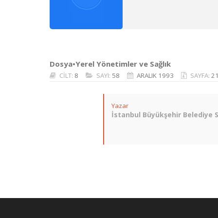
Dosya•Yerel Yönetimler ve Sağlık
CİLT:
8
SAYI:
58
ARALIK 1993
SAYFA:
2
Yazar
İstanbul Büyükşehir Belediye S