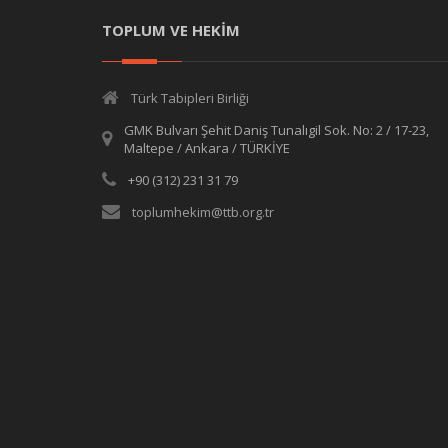
TOPLUM VE HEKİM
Türk Tabipleri Birliği
GMK Bulvarı Şehit Daniş Tunalıgil Sok. No: 2 / 17-23,
Maltepe / Ankara / TÜRKİYE
+90 (312) 231 31 79
toplumhekim@ttb.org.tr