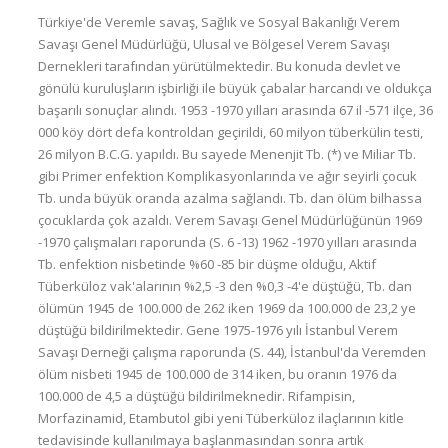
Türkiye'de Veremle savaş, Sağlık ve Sosyal Bakanlığı Verem
Savaşı Genel Müdürlüğü, Ulusal ve Bölgesel Verem Savaşı
Dernekleri tarafından yürütülmektedir. Bu konuda devlet ve
gönülü kuruluşların işbirliği ile büyük çabalar harcandı ve oldukça
başarılı sonuçlar alındı. 1953 -1970 yılları arasında 67 il -571 ilçe, 36
000 köy dört defa kontroldan geçirildi, 60 milyon tüberkülin testi,
26 milyon B.C.G. yapıldı. Bu sayede Menenjit Tb. (*) ve Miliar Tb.
gibi Primer enfektion Komplikasyonlarında ve ağır seyirli çocuk
Tb. unda büyük oranda azalma sağlandı. Tb. dan ölüm bilhassa
çocuklarda çok azaldı. Verem Savaşı Genel Müdürlüğünün 1969
-1970 çalışmaları raporunda (S. 6 -13) 1962 -1970 yılları arasında
Tb. enfektion nisbetinde %60 -85 bir düşme olduğu, Aktif
Tüberküloz vak'alarının %2,5 -3 den %0,3 -4'e düştüğü, Tb. dan
ölümün 1945 de 100.000 de 262 iken 1969 da 100.000 de 23,2 ye
düştüğü bildirilmektedir. Gene 1975-1976 yılı İstanbul Verem
Savaşı Derneği çalışma raporunda (S. 44), İstanbul'da Veremden
ölüm nisbeti 1945 de 100.000 de 314 iken, bu oranın 1976 da
100.000 de 4,5 a düştüğü bildirilmeknedir. Rifampisin,
Morfazinamid, Etambutol gibi yeni Tüberküloz ilaçlarının kitle
tedavisinde kullanılmaya başlanmasından sonra artık