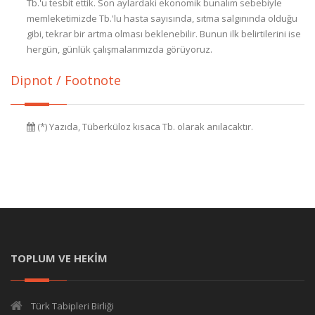
Tb.'u tesbit ettik. Son aylardaki ekonomik bunalım sebebiyle
memleketimizde Tb.'lu hasta sayısında, sıtma salgınında olduğu
gibi, tekrar bir artma olması beklenebilir. Bunun ilk belirtilerini ise
hergün, günlük çalışmalarımızda görüyoruz.
Dipnot / Footnote
(*) Yazıda, Tüberküloz kısaca Tb. olarak anılacaktır.
TOPLUM VE HEKİM
Türk Tabipleri Birliği