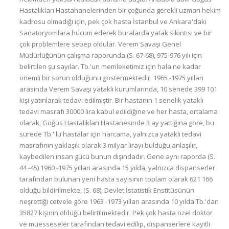
Hastalıkları Hastahanelerinden bir çoğunda gerekli uzman hekim
kadrosu olmadığı için, pek çok hasta İstanbul ve Ankara'daki
Sanatoryomlara hücum ederek buralarda yatak sıkıntısı ve bir
çok problemlere sebep oldular. Verem Savaşı Genel
Müdürlüğünün çalışma raporunda (S. 67-68), 975-976 yılı için
belirtilen şu sayılar. Tb.'un memleketimiz için hala ne kadar
önemli bir sorun olduğunu göstermektedir. 1965 -1975 yılları
arasında Verem Savaşı yataklı kurumlarında, 10 senede 399 101
kişi yatırılarak tedavi edilmiştir. Bir hastanın 1 senelik yataklı
tedavi masrafı 30000 lira kabul edildiğine ve her hasta, ortalama
olarak, Göğüs Hastalıkları Hastanesinde 3 ay yattığına göre, bu
sürede Tb.' lu hastalar için harcama, yalnızca yataklı tedavi
masrafının yaklaşık olarak 3 milyar lirayı bulduğu anlaşılır,
kaybedilen insan gücü bunun dışındadır. Gene aynı raporda (S.
44 -45) 1960 -1975 yılları arasında 15 yılda, yalnızca dispanserler
tarafından bulunan yeni hasta sayısının toplam olarak 621 166
olduğu bildirilmekte, (S. 68), Devlet İstatistik Enstitüsünün
neşrettiği cetvele göre 1963 -1973 yılları arasında 10 yılda Tb.'dan
35827 kişinin öldüğü belirtilmektedir. Pek çok hasta özel doktor
ve müesseseler tarafından tedavi edilip, dispanserlere kayıtlı