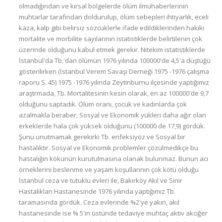
olmadığından ve kırsal bölgelerde ölüm ilmühaberlerinin
muhtarlar tarafından doldurulup, ölüm sebepleri ihtiyarlık, eceli
kaza, kalp gibi belirsiz sözcüklerle ifade edildiklerinden hakiki
mortalite ve morbilite sayılarının istatistiklerde belirtilenin çok
üzerinde olduğunu kabul etmek gerekir. Nitekim istatistiklerde
İstanbul'da Tb.'dan ölümün 1976 yılında 100000'de 4,5'a düştüğü
gösterilirken (İstanbul Verem Savaşı Derneği 1975 -1976 çalışma
raporu S. 45) 1975 -1976 yılında Zeytinburnu ilçesinde yaptığımız
araştrmada, Tb. Mortalitesinin kesin olarak, en az 100000'de 9,7
olduğunu saptadık. Ölüm oranı, çocuk ve kadınlarda çok
azalmakla beraber, Sosyal ve Ekonomik yükleri daha ağır olan
erkeklerde hala çok yüksek olduğunu (100000 de 17,9) gördük.
Şunu unutmamak gerekirki Tb. enfeksiyöz ve Sosyal bir
hastalıktır. Sosyal ve Ekonomik problemler çözülmedikçe bu
hastalığın kökünün kurutulmasına olanak bulunmaz. Bunun acı
örneklerini beslenme ve yaşam koşullarının çok kötü olduğu
İstanbul ceza ve tutuklu evleri ile, Bakırköy Akıl ve Sinir
Hastalıkları Hastanesinde 1976 yılında yaptığımız Tb.
taramasında gördük. Ceza evlerinde %2'ye yakın, akıl
hastanesinde ise % 5'in üstünde tedaviye muhtaç aktiv akciğer