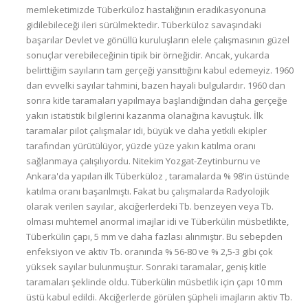
memleketimizde Tüberküloz hastalığının eradikasyonuna
gidilebileceği ileri sürülmektedir. Tüberküloz savaşındaki
başarılar Devlet ve gönüllü kuruluşların elele çalışmasının güzel
sonuçlar verebileceğinin tipik bir örneğidir. Ancak, yukarda
belirttiğim sayıların tam gerçeği yansıttığını kabul edemeyiz. 1960
dan evvelki sayılar tahmini, bazen hayali bulgulardır. 1960 dan
sonra kitle taramaları yapılmaya başlandığından daha gerçeğe
yakın istatistik bilgilerini kazanma olanağına kavuştuk. İlk
taramalar pilot çalışmalar idi, büyük ve daha yetkili ekipler
tarafından yürütülüyor, yüzde yüze yakın katılma oranı
sağlanmaya çaIışılıyordu. Nitekim Yozgat-Zeytinburnu ve
Ankara'da yapılan ilk Tüberküloz , taramalarda % 98'in üstünde
katılma oranı başarılmıştı. Fakat bu çalışmalarda Radyolojik
olarak verilen sayılar, akciğerlerdeki Tb. benzeyen veya Tb.
olması muhtemel anormal imajlar idi ve Tüberkülin müsbetlikte,
Tüberkülin çapı, 5 mm ve daha fazlası alınmıştır. Bu sebepden
enfeksiyon ve aktiv Tb. oranında % 56-80 ve % 2,5-3 gibi çok
yüksek sayılar bulunmuştur. Sonraki taramalar, geniş kitle
taramaları şeklinde oldu. Tüberkülin müsbetlik için çapı 10 mm
üstü kabul edildi. Akciğerlerde görülen şüpheli imajların aktiv Tb.