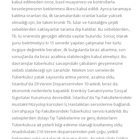
kabul edilmeden önce, basil muayenesi ve kontrollarla
kesinleşmesinin beklenmesi ilkesi kabul edildi. Ayrıca taramaya
katılma oranları da, ilk taramalardaki oranlar kadar yüksek
olmadığı için, bir takım kronik Tb. lular ve hastalığını çeşitli
sebeblerden saklayanlar tarama dışı kaldılar. Bu sebeblerden.,
Tb. lu oranında gerçeğin altında sayılar bulundu. Sonuç olarak
şunu belirtmeliyiz ki 15 senedir yapılan çalışmalar her türlü
övgüye değmekle beraber, ilk bulgularda biraz abartma, son
sonuçlarda da biraz azaltma olabileceğini kabul etmeliyiz. Bu
davranışlar tüberküloz savaşındaki çabaların gevşemesine
sebeb olabileceği için zararlıdır. Nitekim son senelerde
Tüberküloz yatak sayısında artma yerine, azalma oldu,
İstanbul'da 29 Verem Dispanserinden 10 adedi, biraz da
ekonomik nedenlerle kapatıldı. Erenköy Sanatoryomu Sosyal
Sigortalar Kurumuna devredildi. İstanbul'da Tıp Fakültelerindeki
mustakil Fitizyoloji kürsüleri İç Hastalıkları servislerine bağlandı.
Cerrahpaşa Tıp Fakültesindeki Tüberküloz servisi kaldırıldı. Bu
sebeplerden dolayı Tıp Talebelerine ve genç doktorların
Tüberküloza ait yeterli bilgi edinme olanağı kısıtlanmış oldu.
Anadoludaki 216 Verem dispanserinden pek çoğu, yetkili
hekimden yoksun kalacak duruma düştü. Anadolu'daki Göğüs