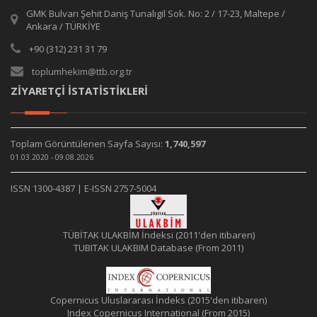
GMK Bulvarı Şehit Daniş Tunalıgil Sok. No: 2 / 17-23, Maltepe /
Ankara / TÜRKİYE
+90 (312) 231 31 79
toplumhekim@ttb.org.tr
ZİYARETÇİ İSTATİSTİKLERİ
Toplam Görüntülenen Sayfa Sayısı:
1,740,597
01.03.2020 - 09.08.2026
ISSN 1300-4387 | E-ISSN 2757-5004
TÜBİTAK ULAKBİM İndeksi (2011'den itibaren)
TUBITAK ULAKBIM Database (From 2011)
Copernicus Uluslararası İndeks (2015'den itibaren)
Index Copernicus International (From 2015)