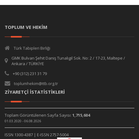
TOPLUM VE HEKİM
Türk Tabipleri Birliği
GMK Bulvarı Şehit Daniş Tunalıgil Sok. No: 2 / 17-23, Maltepe /
Ankara / TÜRKİYE
+90 (312) 231 31 79
toplumhekim@ttb.org.tr
ZİYARETÇİ İSTATİSTİKLERİ
Toplam Görüntülenen Sayfa Sayısı:
1,715,604
01.03.2020 - 06.08.2026
ISSN 1300-4387 | E-ISSN 2757-5004