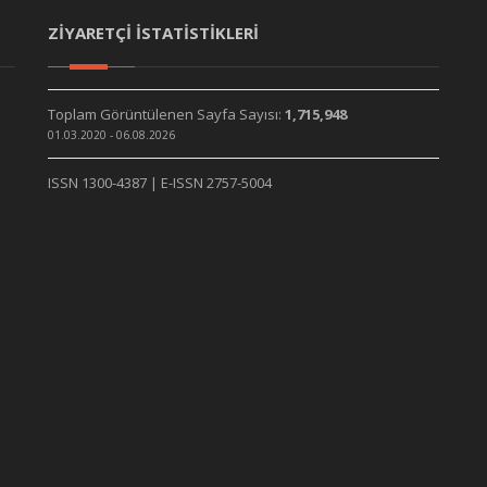
ZİYARETÇİ İSTATİSTİKLERİ
Toplam Görüntülenen Sayfa Sayısı:
1,715,948
01.03.2020 - 06.08.2026
ISSN 1300-4387 | E-ISSN 2757-5004