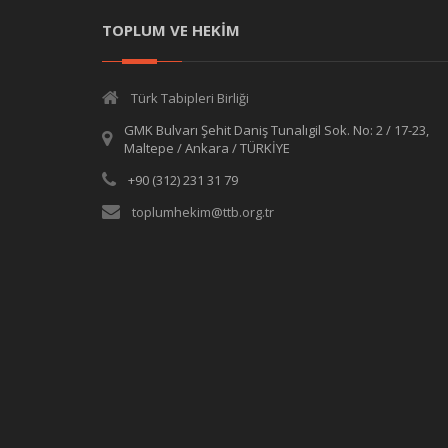
TOPLUM VE HEKİM
Türk Tabipleri Birliği
GMK Bulvarı Şehit Daniş Tunalıgil Sok. No: 2 / 17-23,
Maltepe / Ankara / TÜRKİYE
+90 (312) 231 31 79
toplumhekim@ttb.org.tr