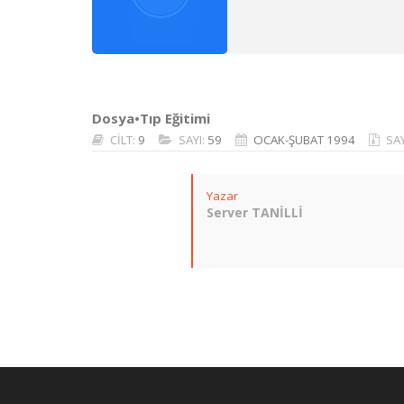
Dosya•Tıp Eğitimi
CİLT:
9
SAYI:
59
OCAK-ŞUBAT 1994
SA
Yazar
Server TANİLLİ