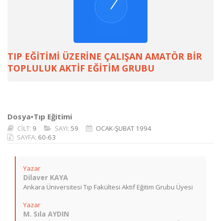
TIP EĞİTİMİ ÜZERİNE ÇALIŞAN AMATÖR BİR
TOPLULUK AKTİF EĞİTİM GRUBU
Dosya•Tıp Eğitimi
CİLT:
9
SAYI:
59
OCAK-ŞUBAT 1994
SAYFA:
60-63
Yazar
Dilaver KAYA
Ankara Üniversitesi Tıp Fakültesi Aktif Eğitim Grubu Üyesi
Yazar
M. Sıla AYDIN