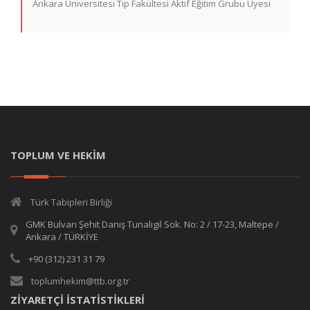
Ankara Üniversitesi Tıp Fakültesi Aktif Eğitim Grubu Üyesi
TOPLUM VE HEKİM
Türk Tabipleri Birliği
GMK Bulvarı Şehit Daniş Tunalıgil Sok. No: 2 / 17-23, Maltepe /
Ankara / TÜRKİYE
+90 (312) 231 31 79
toplumhekim@ttb.org.tr
ZİYARETÇİ İSTATİSTİKLERİ