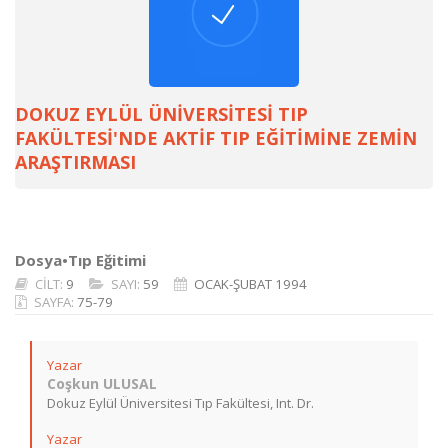
DOKUZ EYLÜL ÜNİVERSİTESİ TIP
FAKÜLTESİ'NDE AKTİF TIP EĞİTİMİNE ZEMİN
ARAŞTIRMASI
Dosya•Tıp Eğitimi
CİLT:
9
SAYI:
59
OCAK-ŞUBAT 1994
SAYFA:
75-79
Yazar
Coşkun ULUSAL
Dokuz Eylül Üniversitesi Tıp Fakültesi, Int. Dr.
Yazar