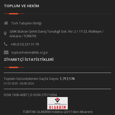
TOPLUM VE HEKİM
Türk Tabipleri Birliği
GMK Bulvarı Şehit Daniş Tunalıgil Sok. No: 2 / 17-23, Maltepe /
Ankara / TÜRKİYE
+90 (312) 231 31 79
toplumhekim@ttb.org.tr
ZİYARETÇİ İSTATİSTİKLERİ
Toplam Görüntülenen Sayfa Sayısı:
1,717,178
01.03.2020 - 06.08.2026
ISSN 1300-4387 | E-ISSN 2757-5004
TÜBİTAK ULAKBİM İndeksi (2011'den itibaren)