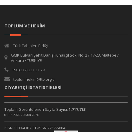
TOPLUM VE HEKİM
Türk Tabipleri Birliği
GMK Bulvarı Şehit Daniş Tunalıgil Sok. No: 2 / 17-23, Maltepe /
Ankara / TÜRKİYE
+90 (312) 231 31 79
toplumhekim@ttb.org.tr
ZİYARETÇİ İSTATİSTİKLERİ
Toplam Görüntülenen Sayfa Sayısı:
1,717,783
01.03.2020 - 06.08.2026
ISSN 1300-4387 | E-ISSN 2757-5004