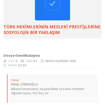
TÜRK HEKİMLERİNİN MESLEKİ PRESTİJLERİNE
SOSYOLOJİK BİR YAKLAŞIM
Dosya•Sendikalaşma
CİLT:
9
SAYI:
61
MAYIS-HAZİRAN 1994
SAYFA:
53-55
Yazar
Dilek CİNDOĞLU
Bilkent Üniversitesi, Siyaset Bilimi ve Kamu Yönetimi
Öğretim Üyesi, Yrd. Doç. Dr.