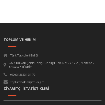
TOPLUM VE HEKİM
Türk Tabipleri Birliği
GMK Bulvarı Şehit Daniş Tunalıgil Sok. No: 2 / 17-23, Maltepe /
Ankara / TÜRKİYE
+90 (312) 231 31 79
toplumhekim@ttb.org.tr
ZİYARETÇİ İSTATİSTİKLERİ