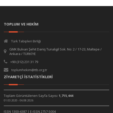
TOPLUM VE HEKİM
Türk Tabipleri Birliği
GMK Bulvarı Şehit Daniş Tunalıgil Sok. No: 2 / 17-23, Maltepe /
Ankara / TÜRKİYE
+90 (312) 231 31 79
toplumhekim@ttb.org.tr
ZİYARETÇİ İSTATİSTİKLERİ
Toplam Görüntülenen Sayfa Sayısı:
1,715,444
01.03.2020 - 06.08.2026
ISSN 1300-4387 | E-ISSN 2757-5004