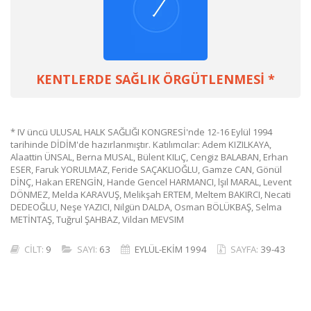
KENTLERDE SAĞLIK ÖRGÜTLENMESİ *
* IV üncü ULUSAL HALK SAĞLIĞI KONGRESİ'nde 12-16 Eylül 1994
tarihinde DİDİM'de hazırlanmıştır. Katılımcılar: Adem KIZILKAYA,
Alaattin ÜNSAL, Berna MUSAL, Bülent KILıÇ, Cengiz BALABAN, Erhan
ESER, Faruk YORULMAZ, Feride SAÇAKLIOĞLU, Gamze CAN, Gönül
DİNÇ, Hakan ERENGİN, Hande Gencel HARMANCI, lşıl MARAL, Levent
DÖNMEZ, Melda KARAVUŞ, Melikşah ERTEM, Meltem BAKIRCI, Necati
DEDEOĞLU, Neşe YAZICI, Nilgün DALDA, Osman BÖLÜKBAŞ, Selma
METİNTAŞ, Tuğrul ŞAHBAZ, Vildan MEVSIM
CİLT:
9
SAYI:
63
EYLÜL-EKİM 1994
SAYFA:
39-43