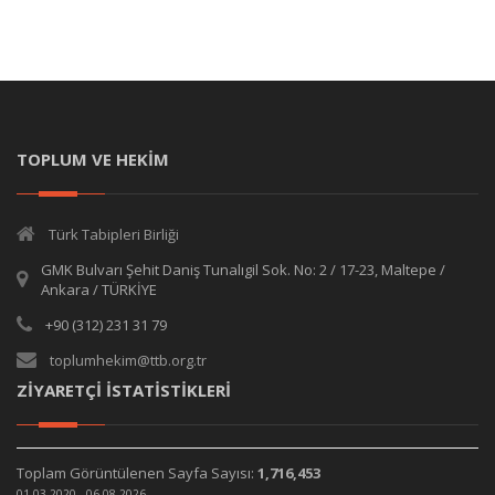
TOPLUM VE HEKİM
Türk Tabipleri Birliği
GMK Bulvarı Şehit Daniş Tunalıgil Sok. No: 2 / 17-23, Maltepe /
Ankara / TÜRKİYE
+90 (312) 231 31 79
toplumhekim@ttb.org.tr
ZİYARETÇİ İSTATİSTİKLERİ
Toplam Görüntülenen Sayfa Sayısı:
1,716,453
01.03.2020 - 06.08.2026