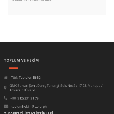
TOPLUM VE HEKİM
Türk Tabipleri Birliği
GMK Bulvarı Şehit Daniş Tunalıgil Sok. No: 2 / 17-23, Maltepe /
Ankara / TÜRKİYE
+90 (312) 231 31 79
toplumhekim@ttb.org.tr
ZİYARETÇİ İSTATİSTİKLERİ