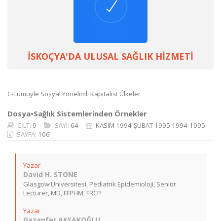
İSKOÇYA'DA ULUSAL SAĞLIK HİZMETİ
C-Tümüyle Sosyal Yönelimli Kapitalist Ülkeler
Dosya•Sağlık Sistemlerinden Örnekler
CİLT:
9
SAYI:
64
KASIM 1994-ŞUBAT 1995 1994-1995
SAYFA:
106
Yazar
David H. STONE
Glasgow Üniversitesi, Pediatrik Epidemioloji, Senior
Lecturer, MD, FFPHM, FRCP
Yazar
Gazanfer AKSAKOĞLU