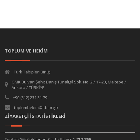
TOPLUM VE HEKİM
Türk Tabipleri Birliği
GMK Bulvarı Şehit Daniş Tunalıgil Sok. No: 2 / 17-23, Maltepe /
Ankara / TÜRKİYE
+90 (312) 231 31 79
toplumhekim@ttb.org.tr
ZİYARETÇİ İSTATİSTİKLERİ
Toplam Görüntülenen Sayfa Sayısı:
1,717,766