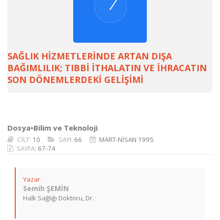
SAĞLIK HİZMETLERİNDE ARTAN DIŞA
BAĞIMLILIK; TIBBİ İTHALATIN VE İHRACATIN
SON DÖNEMLERDEKİ GELİŞİMİ
Dosya•Bilim ve Teknoloji
CİLT:
10
SAYI:
66
MART-NİSAN 1995
SAYFA:
67-74
Yazar
Semih ŞEMİN
Halk Sağlığı Doktoru, Dr.