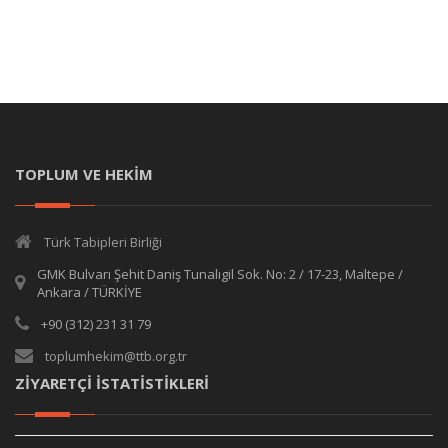
TOPLUM VE HEKİM
Türk Tabipleri Birliği
GMK Bulvarı Şehit Daniş Tunalıgil Sok. No: 2 / 17-23, Maltepe /
Ankara / TÜRKİYE
+90 (312) 231 31 79
toplumhekim@ttb.org.tr
ZİYARETÇİ İSTATİSTİKLERİ