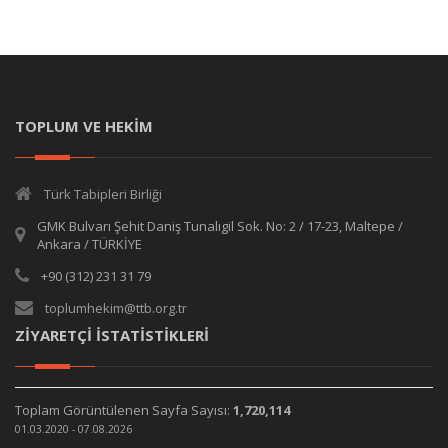
TOPLUM VE HEKİM
Türk Tabipleri Birliği
GMK Bulvarı Şehit Daniş Tunalıgil Sok. No: 2 / 17-23, Maltepe /
Ankara / TÜRKİYE
+90 (312) 231 31 79
toplumhekim@ttb.org.tr
ZİYARETÇİ İSTATİSTİKLERİ
Toplam Görüntülenen Sayfa Sayısı:
1,720,114
01.03.2020 - 07.08.2026