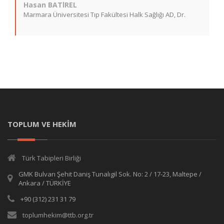
Hasan BATlREL
Marmara Üniversitesi Tıp Fakültesi Halk Sağlığı AD, Dr.
TOPLUM VE HEKİM
Türk Tabipleri Birliği
GMK Bulvarı Şehit Daniş Tunalıgil Sok. No: 2 / 17-23, Maltepe /
Ankara / TÜRKİYE
+90 (312) 231 31 79
toplumhekim@ttb.org.tr