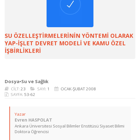
SU ÖZELLEŞTİRMELERİNİN YÖNTEMİ OLARAK
YAP-İŞLET DEVRET MODELİ VE KAMU ÖZEL
İŞBİRLİKLERİ
Dosya•Su ve Sağlık
CİLT:
23
SAYI:
1
OCAK-ŞUBAT 2008
SAYFA:
53-62
Yazar
Evren HASPOLAT
Ankara Üniversitesi Sosyal Bilimler Enstitüsü Siyaset Bilimi
Doktora Öğrencisi