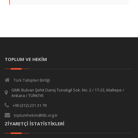
TOPLUM VE HEKİM
Türk Tabipleri Birliği
GMK Bulvarı Şehit Daniş Tunalıgil Sok. No: 2 / 17-23, Maltepe /
Ankara / TÜRKİYE
+90 (312) 231 31 79
toplumhekim@ttb.org.tr
ZİYARETÇİ İSTATİSTİKLERİ