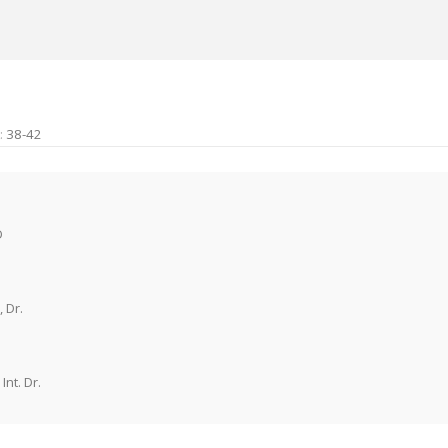
:
38-42
D
 Dr.
Int. Dr.