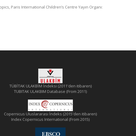
opics, Paris International Children’s Centre Yayın Organı:
TÜBİTAK ULAKBİM İndeksi (2011'den itibaren)
TUBITAK ULAKBIM Database (From 2011)
Copernicus Uluslararası İndeks (2015'den itibaren)
Index Copernicus International (From 2015)