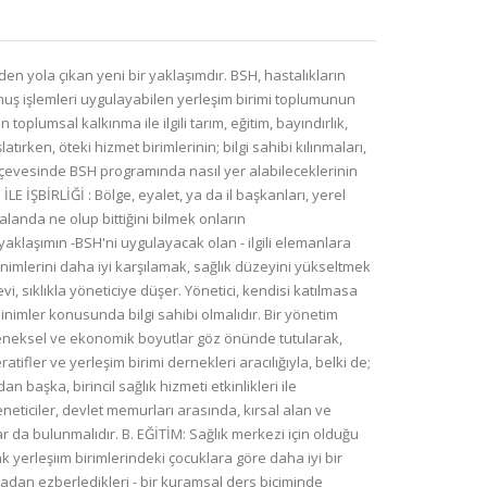
lişimini incelemek için, yönetici ve yerel birimlerin çeşitli temsilcilerinin katıldığı, daha kısa aralıklı toplantılar da yapılır. Bu grup, yerel birincil sağlık hizmeti kurulunu oluşturacaktır. İlk toplantılarda ele alınması gereken bazı konular şunlardır : a. Duyarlı kılınacak yerleşim birimlerinin önceliğinin; yerleşim biriminin önemi, tecrit, özellikle tarımsal ya da aşılama benzeri önceki kampanyalara ilgi düzeyi gibi ölçütlerle belirlenmesi. b. Seçilen yerleşim birimlerinde, ilk -tanıtıcı -ziyaret ertesinde önceliği olan kişilerin ve hiyerarşik sıranın belirlenmesi. Tanıtıcı ziyarette başkana, imama ya da tüm yerleşim birimine yönelinebilir. c. Aynı görüşte olanlara, özellikle karşıt görüşlülere dikkat edilerek, çeşitli yerleşim birimi gruplarında bir araştırma yapılmalıdır. Grup çatışmalarının olması durumunda, karşıt görüşlülerin üstesinden gelmek ve sorunları çözmek için çareler aranır. Böylece, programı karıştırmaları önlenir. B. YEREL BSH KURULLARININ ÜYELERİ, DUYARLILAŞTIRMA SÜRECİNDE YER ALMALIDIR... Üyelerin bir grubu, programın özellikle tanıtıcı evresi boyunca, çeşitli yerleşim birimi ziyaretlerinde, sağlık elemanına eşlik etmek, ve yüksek memurlar, tüccarlar gibi sonuca ulaştırıcı yerel etkileri olabilen kişilerin belirlenmesinde ona yardımcı olmak konusunda ikna edilmelidir. Ziyaret bu kişilerle birlikte yapılabilir, ya da yakında yaşamıyorlarsa, kendi yerleşim birimlerine döndüklerinde, sağlık elemanını oraya gelmesi için çağırabilirler. «Yukarı Volta'nın Kans köyünde, kısa bir duyarlılaştırma döneminden ve az kişinin katıldığı bir köy toplantısından sonra, ulusal bir programın parçası olarak; yağmurlu mevsim boyunca çocuklara ve anne adaylarına yönelik koruyucu bir nivaguine tasarısını uygulamak ve aynı dönemde ortaya çıkalbirecek basit ateşleri tedavi etmek için eğitilmiş bir genç gönderildi. Yağmurlar köyün çevre ile ilişkisini dört ay süreyle engelledi. Köy yeniden ziyaret edildiğinde, yapılan değerlendirme gösterdi ki : 1. Nivaguine kampanyasına alınanların % 10'dan azı düzenli dozlar almıştı, 2. Görevlinin topladığı paranın hesabında açık vardı, 3. Sıtma nöbetleri sırasında tedaviye çok az kişi gelmişti. Durumun ana nedenlerine, kısa bir araştırma ile açıklık getirildi 1. Görevli tüm köyce benimsenmemişti. Başkanın oğlu ve taraftarları, bu işi yapması konusunda onun çok genç olduğunu düşündüklerinden; kadınların ona danışmaları ve çocuklarını getirmeleri yasaklanmıştı. 2. Sonuçta, gönüllünün durumu yanlış değerlendirilmişti: Okuma yazması ve iki yıllık bir eğitimi olan genç adam; kendisinin sağlık örgütünce, örgütün insan - el - gücünün bir parçası biçiminde görevlendirildiğini düşünmüştü. 3. Duyarlılaştırma işlemi çok hızlı yapılmıştı ve herhangi bir ön çalışma ya da yerel önderlerle görüşme olmaksızın uygulanmıştı. Komşu köy okulunun öğretmenleriyle yapılan görüşmede, bölge merkezi okul müdürünün o köylü olduğu ve durumu dol