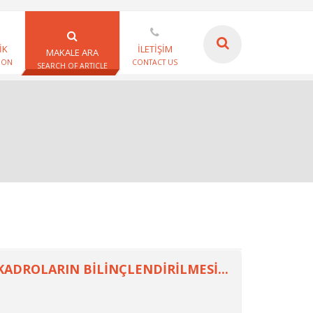
İK
İLETİŞİM
MAKALE ARA
ION
CONTACT US
SEARCH OF ARTICLE
KADROLARIN BİLİNÇLENDİRİLMESİ...