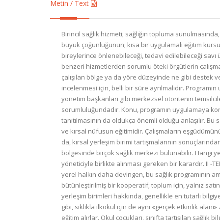
Metin / Text
Birincil sağlık hizmeti; sağlığın topluma sunulmasında, yerleşim biriminin kendi sağlığı için geıreken sorumluluğu üstenmesi özünden yola çıkan yeni bir yaklaşımdır. BSH, hastalıkların büyük çoğunluğunun; kısa bir uygulamalı eğitim kursunun ertesinde, ve uygun temel yöntemleri basit belirli bir düzeye uydurulmuş işlemleri uygulayabilen yerleşim birimi toplumunun bireylerince önlenebileceği, tedavi edilebileceği savı üstüne kurulmuştur. Birincil sağlık hizmetinin temel ilkelerinden biri; etkinliğin toplumsal kalkınma ile ilgili tarım, eğitim, bayındırlık, benzeri hizmetlerden sorumlu öteki örgütlerin çalışmalarıyla bütünleştirilmesi olgusudur ... Bir birincil sağlık hizmeti çalışması başlatırken, öteki hizmet birimlerinin; bilgi sahibi kılınmaları, çalışılan bölge ya da yöre düzeyinde ne gibi destek verebileceklerinin saptanması, ve son olarak genel kalkınma çalışmaları çerçevesinde BSH programında nasıl yer alabileceklerinin incelenmesi için, belli bir süre ayrılmalıdır. Programın uygulanması açısından, böyle bir evrenin varlığı temeldir. I - YEREL YÖNETİM İLE İŞBİRLİĞİ : Bölge, eyalet, ya da il başkanları, yerel yönetim başkanları gibi merkezsel otoritenin temsilcileri ve yerel yöneticilerle sıkı ilişki son derece önemlidir. Çünkü, yönettikleri alanda ne olup bittiğini bilmek onların sorumluluğundadır. Konu, programın uygulamaya konuşu ve kırsal yerleşim birimi yaşantısı açısından irdelenirse, sunulan yeni yaklaşımın -BSH'ni uygulayacak olan - ilgili elemanlara tanıtılmasının da oldukça önemli olduğu anlaşılır. Bu sağlık politikasının amacı; bölgenin kırsal yerleşim birimlerinin sağlık gereksinimlerini daha iyi karşılamak, sağlık düzeyini yükseltmek ve kırsal nüfusun eğitimidir. Çalışmaların eşgüdümünü sağlamak ve çeşitli yerel elemanlar arasında tolpantılar düzenlemek görevi, sıklıkla yöneticiye düşer. Yönetici, kendisi katılmasa da, kırsal yerleşim birimi tartışmalarının sonuçlarından ve gelişmelerden haberdar edilmelidir. Yönetim, halkın tanımladığı gereksinimler konusunda bilgi sahibi olmalıdır. Bir yönetim bölgesinde birçok sağlık merkezi bulunabilir. Hangi yerleşim birimlerinin hangi sağlık merkezlerine bağlanacağı; yönetimsel, geleneksel ve ekonomik boyutlar göz önünde tutularak, yöneticiyle birlikte alınması gereken bir karardır. II -TEKNİK HİZMET BİRİMLERİ İLE İŞBİRLİĞİ: A. TARIM (Ya da Kırsal Gelişim) : Kooperatifler ve yerleşim birimi dernekleri aracılığıyla, belki de; yerel halkın daha devingen, bu sağlık programının amacını daha iyi kavrayabilecek bir çekirdeğine yaklaşmak mümkündür. Bundan başka, birincil sağlık hizmeti etkinlikleri ile bütünleştirilmiş bir kooperatif; toplum için, yalnız satın alıma ya da üretimle sınırlı bir kuruluştan daha çekici olacaktır. Tarımsal deneticiler, devlet memurları arasında, kırsal alan ve yerleşim birimleri hakkında, genellikle en tutarlı bilgiye sahi pkişilerdir. Bu nedenle, yerleşim birimine yapıplacak ilk ziyarette onlar da bulunmalıdır. B. EĞİ