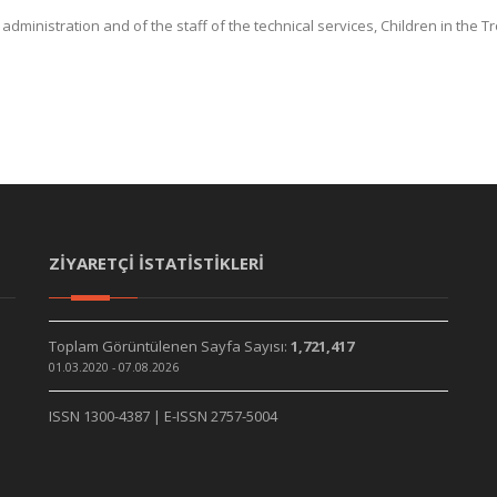
administration and of the staff of the technical services, Children in the Tr
ZİYARETÇİ İSTATİSTİKLERİ
Toplam Görüntülenen Sayfa Sayısı:
1,721,417
01.03.2020 - 07.08.2026
ISSN 1300-4387 | E-ISSN 2757-5004