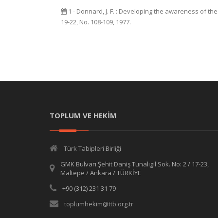
1 - Donnard, J. F. : Developing the awareness of the 
19-22, No. 108-109, 1977.
TOPLUM VE HEKİM
Türk Tabipleri Birliği
GMK Bulvarı Şehit Daniş Tunalıgil Sok. No: 2 / 17-23,
Maltepe / Ankara / TÜRKİYE
+90 (312) 231 31 79
toplumhekim@ttb.org.tr