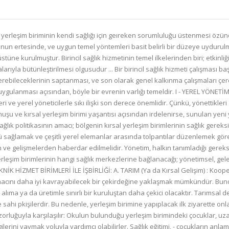
TİM: Sağlık merkezi için olduğu gibi, sıklıkla ilkokul için de aynı «gerçek etkinlik alanı» zorluğuyla karşılaşılır: Okulun bulunduğu yerleşim birimindeki çocuklar, uzak yerleşiım birimlerindeki çocuklara göre daha iyi bir eğitim alırlar. Okul çocukları, sınıfta tartışılan sağlık bilgilerini yaymak yoluyla yardımcı olabilirler. Sağlık eğitimi, - çocukların anlamadan ezberledikleri - bir kuramsal ders biçiminde düşünülebilir. Ya da okulun günlük yaşantısı içinde uygulamaya konabilir ki, böylece etkileri ailelere ulaşabilir. Ayrıca, okuma yazma bilen çocuklar, birincil sağlık hizmetine uyar görüşleri yerel halkla her tartışmada yineleyerek, duyarlılaştırma sürecinde yardım edebilirler. Sıklıkla okuma yazması olmayan bireylerden oluşan, yerleşim birimi sağlık kuruluna da; istatistiksel bilgileri toplayarak, kayıtları tutarak yardımcı olabilirler. Örneğin, yerleşim birimi ebesince doğurtulan bebeklerin, resmi kuruluşları ilgilendiren yurttaşlık gereği durumlarını, yönetime sunulacak bir deftere düzenli biçimde işleyebilirler. Doğumun nasıl gittiğine ilişkin notlar alabilirler. Bu notlar değerlendirmede yararlı olacaktır. Aynı biçimde, Kur'an Kursu öğretmenleri ve öğrencileri de yardımcı olabilirler. Bu kaynak atlanılmamalı, dikkate alınmalıdır. C. KIRSAL SU ÖRGÜTÜ : Birim, su sağlanmasıyla yükümlüdür. Su sağlanması; susuzluğu gidermenin ötesinde, hijyenik koşulların geliştirilmesi açısından temel bir etmendir. D. BAYINDIRLIK : Eğer toplum, kendi olanaklarıyla da desteklemek koşuluyla, arzu ederse; örgüt, yaklaşımı geliştirmek için katkıda bulunabilir. Örneğin, yerleşim birimini alım satım açısından daha erişilebilir yapmak, konusunda olduğu gibi. Son olarak; bazı ülkelerde işi, yerleşim birimleri ve öteki kuruluşlar arasındaki ilişkiyi ilerletmek olan hizmet blrimleri vardır: Böyle bir durum varsa, bu örgütle yakın işbirliğine gidilmesi oldukça yararlıdır. III - «GELENEKSEL GÜÇ YAPISI» : Yerleşim birimi ve kabile, aşiret başkanlarının, dinsel önderlerin ve geleneksel önemin öteki öğelerinin etkisi; görmezlikten gelmek bir yana; dikkate alınmalıdır. Yerleşim biriminde çalışırken onların otoritesi ve etkisi istenmelidir. Gençler yaşlılara bütünüyle karşı olmazlar, ama onları tamamlarlar. Genel anlamıyla yerleşim birimi yaşantısı, programın örgütlenmesi boyunca bilinmesi ve uyulması gereken değerlerin belli bir hiyerarşisi çevresinde biçimlenmiştir. IV - İŞBİRLİĞİ STRATEJİSi : Deneyimler göstermiştir ki, bir birimin üstlendiği bir tasarı üzerinde, öncelikle ona danışılmadan, yeni bir birimin katkısı istenirse olumlu bir yanıt alınması olası değildir. Bu nedenle, programın her kademesinde; farklı evrelerin kavranıması ve işlemesi, eğitimde duyarlılaştırmada olduğu gibi uygulamaya konması ve değerlendirme açısından, çeşitli kuruluşların katkısını elde etmek önemlidir. A. BU İŞBİRLİĞİ UYGULAMAYA NASIL KONMALIDIR? Baş yöneticiden birincil sağlık hizmeti konusunda bir çalışma grubu toplaması istenmelidir. Yoksa, böyle bir tasarının sunulması için, yerel memurların normalda yılda iki ya da üç kez olan toplantılarından yararlanılmalıdır. Toplantıda sağlık elemanı, birincil sağlık hizmeti tasarısının nedenlerini ve programın tüm biçimini tanımlayan bir konuşma yapar. Konuşmada, toplumun konuya duyarlı kılınması ve sorumluluğunu üstlenmesi; yerleşim biriminden edinilecek sağlık görevlileriyle sorumlulukların paylaşılması, görevlerinin tanımlanması ve sınırlandırılması; ve onların çalışmalarının toplumsal kalkınmanın daha geniş çerçevesi içinde bütünleştirilmesinin gerekliliği konuları tartışılır. Amaç şunları yaratmaktır : 1. Toplantılar düzenli, uzun aralıklı bölümler halinde; ve geleneksel, politik ve dinsel önderler, önemli yerleşim birimlerinin başkanları, yöneticiler, okul öğretmenleri, tarımsal deneticiler ve çeşitli kişiler gibi bölgenin yaşamında etkinliği bulunan tüm sorumlu bireylerin çağırılması biıçiminde yapılmalıdır. Bu toplantıların amacı, tasarıya ilişkin olarak doğan sorunların ele alınmasıdır. Uygulamaya ilişkin ayrıntılarla ilgili öneriler, düşünceler ve gelişim raporları tartışılır. 2. Programın günden güne ge