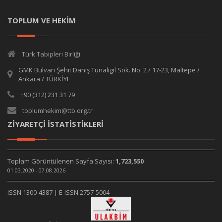
TOPLUM VE HEKİM
Türk Tabipleri Birliği
GMK Bulvarı Şehit Daniş Tunalıgil Sok. No: 2 / 17-23, Maltepe /
Ankara / TÜRKİYE
+90 (312) 231 31 79
toplumhekim@ttb.org.tr
ZİYARETÇİ İSTATİSTİKLERİ
Toplam Görüntülenen Sayfa Sayısı:
1,723,550
01.03.2020 - 07.08.2026
ISSN 1300-4387 | E-ISSN 2757-5004