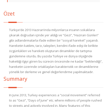
Özet
Türkiye’de 2013 Haziran’ında milyonlarca insanın sokaklara
çıkarak doğrudan içinde yer aldığı ve “Gezi”, “Haziran Günleri”
gibi adlandırmalarla ifade edilen bir “sosyal hareket” yaşandı.
Hareketin katılımı, tarzı, talepleri, kendini ifade edişi ile birlikte
özgünlükleri ve hareketi oluşturan dinamikler de tartışma
gündemine oturdu. Bu yazıda Türkiye ve dünya ölçeğinde
hakettiği ilgiyi gören bu sürecin öncesinde ne kadar “beklendiği”,
hareketin üzerinde ortaklaşılan karakteristik ve dinamiklerine
yönelik bir derleme ve genel değerlendirme yapılmaktadır.
Summary
In June 2013, Turkey experiences a “social movement” referred
to as “Gezi”, “Days of June” etc. where millions of people rushed
to streets and actively involved in. Many features of this