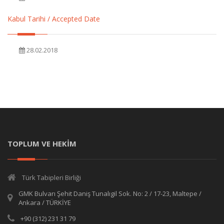
Kabul Tarihi / Accepted Date
28.02.2018
TOPLUM VE HEKİM
Türk Tabipleri Birliği
GMK Bulvarı Şehit Daniş Tunalıgil Sok. No: 2 / 17-23, Maltepe /
Ankara / TÜRKİYE
+90 (312) 231 31 79