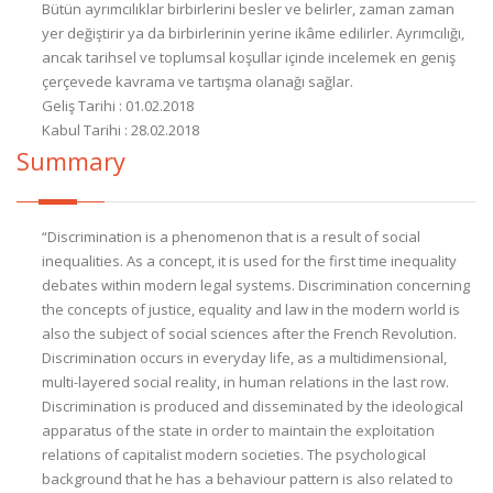
Bütün ayrımcılıklar birbirlerini besler ve belirler, zaman zaman
yer değiştirir ya da birbirlerinin yerine ikâme edilirler. Ayrımcılığı,
ancak tarihsel ve toplumsal koşullar içinde incelemek en geniş
çerçevede kavrama ve tartışma olanağı sağlar.
Geliş Tarihi : 01.02.2018
Kabul Tarihi : 28.02.2018
Summary
“Discrimination is a phenomenon that is a result of social
inequalities. As a concept, it is used for the first time inequality
debates within modern legal systems. Discrimination concerning
the concepts of justice, equality and law in the modern world is
also the subject of social sciences after the French Revolution.
Discrimination occurs in everyday life, as a multidimensional,
multi-layered social reality, in human relations in the last row.
Discrimination is produced and disseminated by the ideological
apparatus of the state in order to maintain the exploitation
relations of capitalist modern societies. The psychological
background that he has a behaviour pattern is also related to