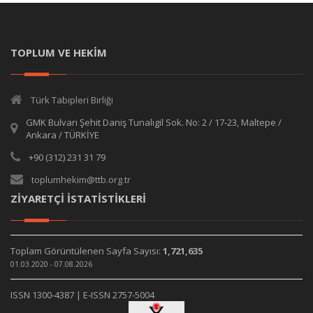
TOPLUM VE HEKİM
Türk Tabipleri Birliği
GMK Bulvarı Şehit Daniş Tunalıgil Sok. No: 2 / 17-23, Maltepe /
Ankara / TÜRKİYE
+90 (312) 231 31 79
toplumhekim@ttb.org.tr
ZİYARETÇİ İSTATİSTİKLERİ
Toplam Görüntülenen Sayfa Sayısı:
1,721,635
01.03.2020 - 07.08.2026
ISSN 1300-4387 | E-ISSN 2757-5004