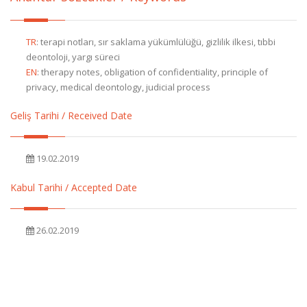
TR
:
terapi notları, sır saklama yükümlülüğü, gizlilik ilkesi, tıbbi
deontoloji, yargı süreci
EN
:
therapy notes, obligation of confidentiality, principle of
privacy, medical deontology, judicial process
Geliş Tarihi / Received Date
19.02.2019
Kabul Tarihi / Accepted Date
26.02.2019