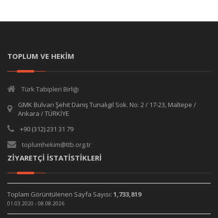
TOPLUM VE HEKİM
Türk Tabipleri Birliği
GMK Bulvarı Şehit Daniş Tunalıgil Sok. No: 2 / 17-23, Maltepe /
Ankara / TÜRKİYE
+90 (312) 231 31 79
toplumhekim@ttb.org.tr
ZİYARETÇİ İSTATİSTİKLERİ
Toplam Görüntülenen Sayfa Sayısı:
1,733,819
01.03.2020 - 08.08.2026