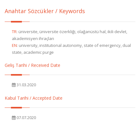
Anahtar Sözcükler / Keywords
TR
:
üniversite, üniversite özerkliği, olağanüstü hal, ikili devlet,
akademisyen ihraçları
EN
:
university, institutional autonomy, state of emergency, dual
state, academic purge
Geliş Tarihi / Received Date
31.03.2020
Kabul Tarihi / Accepted Date
07.07.2020