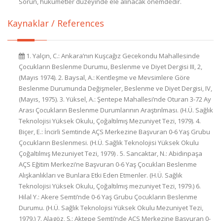
Kaynaklar / References
1. Yalçın, C.: Ankara’nın Kuşcağız Gecekondu Mahallesinde
Çocukların Beslenme Durumu, Beslenme ve Diyet Dergisi III, 2,
(Mayıs 1974). 2. Baysal, A.: Kentleşme ve Mevsimlere Göre
Beslenme Durumunda Değişmeler, Beslenme ve Diyet Dergisi, IV,
(Mayıs, 1975). 3. Yüksel, A.: Şentepe Mahallesi’nde Oturan 3-72 Ay
Arası Çocukların Beslenme Durumlarının Araştırılması. (H.Ü. Sağlık
Teknolojisi Yüksek Okulu, Çoğaltılmış Mezuniyet Tezi, 1979). 4.
Biçer, E.: İncirli Semtinde AÇS Merkezine Başvuran 0-6 Yaş Grubu
Çocukların Beslenmesi. (H.Ü. Sağlık Teknolojisi Yüksek Okulu
Çoğaltılmış Mezuniyet Tezi, 1979) . 5. Sancaktar, N.: Abidinpaşa
AÇS Eğitim Merkezi’ne Başvuran 0-6 Yaş Çocukları Beslenme
Alışkanlıkları ve Bunlara Etki Eden Etmenler. (H.Ü. Sağlık
Teknolojisi Yüksek Okulu, Çoğaltılmış mezuniyet Tezi, 1979.) 6.
Hilal Y.: Akere Semti’nde 0-6 Yaş Grubu Çocukların Beslenme
Durumu. (H.Ü. Sağlık Teknolojisi Yüksek Okulu Mezuniyet Tezi,
1979.) 7. Alagöz, Ş.: Aktepe Semti’nde AÇS Merkezine Başvuran 0-