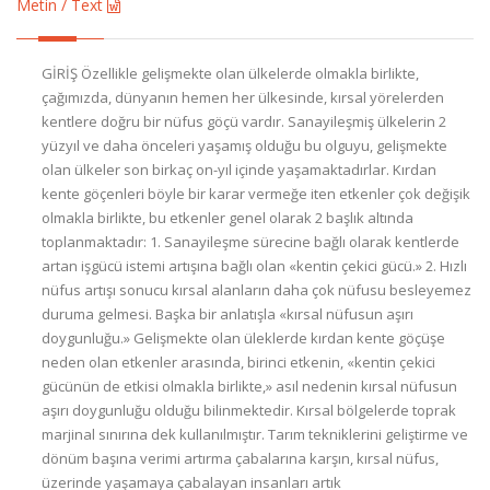
Metin / Text
GİRİŞ Özellikle gelişmekte olan ülkelerde olmakla birlikte, çağımızda, dünyanın hemen her ülkesinde, kırsal yörelerden kentlere doğru bir nüfus göçü vardır. Sanayileşmiş ülkelerin 2 yüzyıl ve daha önceleri yaşamış olduğu bu olguyu, gelişmekte olan ülkeler son birkaç on-yıl içinde yaşamaktadırlar. Kırdan kente göçenleri böyle bir karar vermeğe iten etkenler çok değişik olmakla birlikte, bu etkenler genel olarak 2 başlık altında toplanmaktadır: 1. Sanayileşme sürecine bağlı olarak kentlerde artan işgücü istemi artışına bağlı olan «kentin çekici gücü.» 2. Hızlı nüfus artışı sonucu kırsal alanların daha çok nüfusu besleyemez duruma gelmesi. Başka bir anlatışla «kırsal nüfusun aşırı doygunluğu.» Gelişmekte olan üleklerde kırdan kente göçüşe neden olan etkenler arasında, birinci etkenin, «kentin çekici gücünün de etkisi olmakla birlikte,» asıl nedenin kırsal nüfusun aşırı doygunluğu olduğu bilinmektedir. Kırsal bölgelerde toprak marjinal sınırına dek kullanılmıştır. Tarım tekniklerini geliştirme ve dönüm başına verimi artırma çabalarına karşın, kırsal nüfus, üzerinde yaşamaya çabalayan insanları artık besleyememektedir. Bu durumun doğal sonucu olarak, kırdan kente bir göç başlamaktadır. Bu olguya «GÖÇ» yerine, «KIRDAN KENTE KAÇIŞ» adını vermenin daha uygun olacağı söylenebilir. Kırdan kente göçen aile ve kişilerin yıllık sayısı, ülkemizde büyük boyutlara varmaktadır. Bir örnek olarak, her yıl İstanbul kentine, başka yerlerden ve çoğunluğu kırsal bölgelerden olmak üzere, 170000 dolayında nüfusun göçmekte olduğu belirtilebilir. Bu nüfus aşağı-yukarı büyük bir Anadolu İl Merkezi nüfusu kadardır. Aşağıda, ülkemizde kırdan kente göçün önemli bir sorun olmağa başladığı 1950'lerden sonraki göç olguları, sayım yıllarına göre gösterilmiştir. 1920'lerden 1950'Iere dek, 10 bin nüfus kır-kent ayrımı için sınır alındığında, kentsel nüfus oranı % 18 dolayında ve aşağı-yukarı değişmez kalmıştır. 1950'lerden sonraki durum ise şöyledir: SAYIM YILLARINA GÖRE KIRSAL-KENTSEL NÜFUS YILLAR 1950 1955 1960 1965 1970 1975 10+Bin Toplam 4898 6442 8205 10236 13226 16706 Nüfuslu Nüfus Yerleşme (bin) Yerleri Yüzde 23.4 26.8 29.6 32.6 37.1 41.4 10 Binden Toplam 16049 17623 19550 21155 22379 23642 Az Nüfuslu Nüfus Yerleşme (bin) Yerleri Yüzde 76.6 73.2 70.4 67.4 62.9 58.6 Tablodan gözlendiği gibi, kırsal nüfus da artmakla birlikte, asıl sorunu kentlerdeki nüfusun artması oluşturmaktadır. Çünkü, kentlere göçen büyük nüfus kitleleri, barınak, eğitim, sağlık, iş bulma, beslenme ve benzeri insan gereksinimleri ve kamunun karşılamakla görevli olduğu bazı hizmet alanlarında, önemli eksiklik ve yetersizliklerle karşılaşmaktadırılar. Bu yeni kentlilerin, kentlerin çevrelerinde, gecekondu bölgelerinde oturdukları, belli bir süre, göçüp geldikleri kırsal alan ile ilişkilerini sürdürdükleri, gerek gecekondu yerleşme biçiminin, gerekse kırsal yöre ile sürdürülen bu ilişkilerin, kentleşme süreci ve kentlerde sunulan hizmetlerden yararlanmayı, önemli ölçüde ve kötü yönde etkilediği de bilinen bir başka gerçektir. Özet olarak kırdan kente göçlerin ve kentlerdeki gecekondu sorununun, başka bir anlatışla «Düzensiz Kentleşmenin» gelişmekte olan ülkelerin başlarda gelen demografi ve sağlık sorunları olduğu söylenebilir. Diğer yandan gecekondu bölgeleri, kentin diğer kesimleri gibi, kentin toplumsal bütünlüğünün ayrılmaz bir bölümünü oluşturmaktadırlar. Kentin toplumsal yapısı, bu yapı içinde yer almış olan gecekondu bölgeleriyle birlikte, öyle bir bütün oluşturmaktadır ki, bu bölgelerin sorunlarının gözardı edilmesi, kentin toplumsal dinamiğinin bozulmasına ve bir bütün olarak kent yaşamının da zarar görmesine yol açmaktadır. Bu yönden gecekondu bölgelerini, kamu hizmetlerinin yetersizliği ve alt yapı eksikliği yönlerinden ortaya çıkan sakıncalar ve eksikliklerden başka, değişik toplumsal, ekonomik ve kültürel sorunlarla da karşı karşıya bulunan ve bu sorunları kentin tümüne yayan bir «Kent Bölümü» olarak ele almak gerekir. Yazıda, bu sorunlardan biri olan beslenme konusu ele alınacaktır. SORUNUN BOYUTLARI Yetersiz ve dengesiz beslenmenin insan sağlığı üzerindeki olumsuz etkilerinin yaygınlığı konusunda, temsilci ve oldukça yeterli örneklemelere dayalı araştırmalar yapılmıştır. Bu konuda ülke düzeyinde geçerli, sorunun büyüklüğünü ve önemini ortaya koyan veriler elde edilmiştir. Ancak, kırsal ve kentsel bölgeler için, elde yeterli sayılabilecek veriler vardır diyebilirken, aynı şeyi gecekondu bölgeleri için söyleyememekteyiz. Yapılan bazı araştırmalardan elde edilen sonuçları, aşağıdaki gibi özetlemek olasıdır: 1. Karbonhidrat Kalori Tüketimi: Eldeki sınırlı verilere göre, gecekondu bölgelerinde karbonhidrat kalori tüketimi yönünden önemli bir sorun olmadığı ortaya çıkmaktadır. Yaş grupları, yapılan işin ağırlığı ve özellikle tüketici ünite üzerinden sonuç veren araştırmalar çok az olmakla birnkte, karbonhidrat kalori tüketimine ilişkin bir sorun olmadığı, en azından olsa bile, bu sorunun henüz yaşamsal önemi olmadığını söyleyebiliriz. 2. Ancak, aynı iyimser görüntüyü protein kalori tüketimi, özellikle hayvansal protein tüketimi konusunda görememekteyiz. Kişi ya da aile başına düşen aylık gelirin düşüklüğü ve hayvansal protein yönünden zengin besinlerin pahalı oluşuna bağlı olarak, önemli bir hayvansal protein açlığı sorunu ortaya çıkmaktadır. Ankara'nın Kuşcağız Gecekondu Bölgesi'nde 458 aileyi kapsayan bir araştırmanın sonuçlarına göre, ailelerin % 20.7'si evlerine hiç hayvansal protein alamadıklarını söylemişlerdir. Evine hiç et alamayan ailelerin oranı ise % 41.5'tir. Ailede ortalama kişi sayısı 5.4 olarak saptanan bu araştırmada, bir hafta süresince eve alınan ortalama et, aşağıda gösterildiği gibi bulunmuştur: HAFTADA ALINAN ET (Gr) AİLE SAYISI YÜZDE 100 - 200 gr. 68 25.37 500 gr. 40 14.96 1 000 gr. 88 32.80 1 000.gr. dan çok 68 25.37 Aynı araştırmada birey başına düşen besin elementleri saptanmış aşağıda gösterildiği gibi, beklenemiyecek kadar düşük bulunmuştur. Bu miktarlar beslenme bilimi açısından incelendiğinde, bu kişilerin beslenmelerinden değil, hangi bilinmeyen etkenler sonucu yaşamlarını sürdürebildiklerinden söz etmek gerekmektedir. YİYECEKLER MİKTAR (Cr)* PROTEİN (Cr)* Et 7 gr. 1.75gr. Balık 2.3 gr. 0.16 gr. Yoğurt 8.8 gr. 0.44 gr. Süt 9.0 gr. 0.36 gr. Yumurta 2.5 gr. 0.37 gr. Top. Hayvansal Protein 29.6 gr. 3.04 gr. Ekmek 693.0 gr. 53.06 gr. * Günde Ortalama / Kişi Başına / Gram. Yukarıdaki verilerden de anlaşılacağı gibi günde/kişi başına ortalama hayvansal protein miktarı, pek çok düşük düzeydedir. Burada akla, gecekondu bölgelerinde yaşayan bu toplumun, kırsal alandan göçmeden önce, değişik besinleri günlük tüketim miktarlarının ne olduğu sorusu gelmektedir. Çünkü, uzun süreli yetersiz beslenmeye karşı kişi vücudunun belli bir direnç kazandığı konusunda, bazı yayınlar olmasına karşın, oldukca iyi sayılabilecek bir beslenme düzeyinden, daha düşük düzeyde bir beslenme düzeyine geçişin, kişi sağlığını daha da önemli oranda ve kötü yönde etkilediği konusunda da, bazı bulgular olduğu bilinmektedir. KIRSAL ALANDA KENT KENTE GÖÇÜŞTE BESLENMEDE ORTAYA ÇıKAN DEĞİŞİKLİKLER Etimesgut Eğitim ve Araştırma Bölgesi'ndeki rastgele seçilmiş 17 köy ile, Ankara Kenti'nin Bağcılar gecekondu bölgesinde yapılan karşılaştırmalı bir araştırmada, ailelerin mevsimlere göre tükettikleri besin maddeleri karşılaştırılmıştır. Aynı araştırmada, gecekondu bölgelerinde yaşayan ailelerin, kırsal alanda yaşadıkları sürelerdeki besin tüketimleri ile kente göçtükten sonraki tüketimleri de karşılaştırılmıştır. Elde bazı ilginç veriler aşağıda sunulmuştur. DEĞİŞİK BESİN MADDELERİNİN GÜNDE AİLE BAŞINA TÜKETİLEN MİKTARLARI GECEKONDU BÖLGESİ GECEKONDU ANKARA'YA GELMEDEN BÖLGESİ, ANKARA'YA KÖYLER ÖNCE GELDİKTEN SONRA Süt ve 66.7 gr 79.5 gr 30.8 gr. Türevleri Yumurta 40.4 gr 58.7 gr 24.1 gr. Kuru 4.6 gr 6.8 gr 4.2 gr. Baklagiller Patates 15.4 gr. 20.8 gr. 13.8 gr. Şeker 97.5 gr. 88.7 gr. 95.3 gr. Pekmez 13.4 gr. 41.8 gr. 1.1 gr. Hayvansal 67.7 gr. 70.5 gr. 13.6 .gr. Yağ Yukarıdaki veriler, belli yörelerden Ankara'ya göçen ve gecekondu bölgelerinde yaşayan ailelerin, geldikleri yerlerdeki beslenme ve besin tüketme düzeylerinin, gecekondu bölgelerinde yaşadıkları sürelerdeki tüketimlerine göre, önemli oranda daha iyi ve fazla olduğu gerçeğini ortaya koymaktadır. Başka bir anlatışla, gecekondulaşma, beslenme ve besin tüketimi konusunda, önemli bir kötüye gidiş demektir, kötüye gidişle eş anlamlıdır. BAZI DEMOGRAFİK VERİLER Bazı demografik verilerin, neden-sonuç bağıntısı olmamakla birlikte, yetersiz ve dengesiz beslenme konusunda önemli ip uçları verdiklerini bilmekteyiz. Ankara'nın değişik gecekondu bölgelerinden elde edilen bu veriler aşağıda sunulmuştur. Annelerin ve babaların mesleklerine göre dağılımı incelendiğinde, babaların % 23.5'inin işçi, % 35.0'ının memur, % 34.0'ının serbest meslek sahibi olduğu, annelerin ise % 93.5'inin ev hanımı, % 5.2'sinin ise memur olduğu görülmektedir. Babaların büyük bir yüzdesinin (% 84.3) ilk, orta ve liseyi bitirmiş olduğu, bunlar arasında da % 53.1 oranı ile ilkokulu bitirenlerin ilk sırayı aldığı, annelerde okuma-yazma bilmeyenlerin önemli (% 21) bir yüzdeye ulaştığı ortaya konmuştur. Bunun yanında annelerin % 54.5'inin ilkokulu bitirmiş olmaları beslenme eğitimi için olumlu bir belirti sayılmalıdır. Bebek ve çocuklarda (1 046 ailede, 1 046, 0-72 aylık bebek ve çocukta) beslenme bozuklukları belirtileri olarak, ağırlık, boy ve kol çevresi ölçülerek değerlendirilmiştir. Besin maddelerinin tüketimindeki önemli eksikliklere karşın, bu antropometrik değerlendirmeler, bebek ve çocuklarda önemli beslenme geriliği olmadığı sonucunu ortaya koymuştur Bu beklenmeyen, ancak umut verici olan bulguyu, ailelerin, her türlü yokluklara karşın, bebek ve çocuklarının beslenmelerine özen gösterdikleri bi