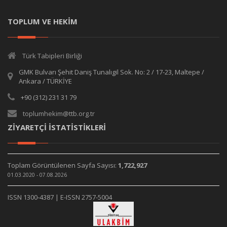
TOPLUM VE HEKİM
Türk Tabipleri Birliği
GMK Bulvarı Şehit Daniş Tunalıgil Sok. No: 2 / 17-23, Maltepe /
Ankara / TÜRKİYE
+90 (312) 231 31 79
toplumhekim@ttb.org.tr
ZİYARETÇİ İSTATİSTİKLERİ
Toplam Görüntülenen Sayfa Sayısı:
1,722,927
01.03.2020 - 07.08.2026
ISSN 1300-4387 | E-ISSN 2757-5004