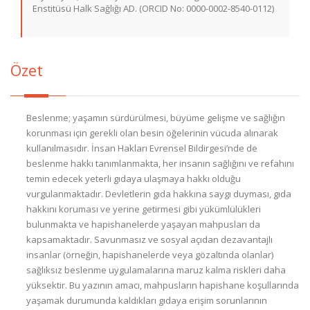
Enstitüsü Halk Sağlığı AD. (ORCID No: 0000-0002-8540-0112)
Özet
Beslenme; yaşamın sürdürülmesi, büyüme gelişme ve sağlığın
korunması için gerekli olan besin öğelerinin vücuda alınarak
kullanılmasıdır. İnsan Hakları Evrensel Bildirgesi’nde de
beslenme hakkı tanımlanmakta, her insanın sağlığını ve refahını
temin edecek yeterli gıdaya ulaşmaya hakkı olduğu
vurgulanmaktadır. Devletlerin gıda hakkına saygı duyması, gıda
hakkını koruması ve yerine getirmesi gibi yükümlülükleri
bulunmakta ve hapishanelerde yaşayan mahpusları da
kapsamaktadır. Savunmasız ve sosyal açıdan dezavantajlı
insanlar (örneğin, hapishanelerde veya gözaltında olanlar)
sağlıksız beslenme uygulamalarına maruz kalma riskleri daha
yüksektir. Bu yazının amacı, mahpusların hapishane koşullarında
yaşamak durumunda kaldıkları gıdaya erişim sorunlarının