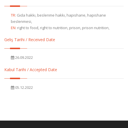
TR
:
Gıda hakkı, beslenme hakkı, hapishane, hapishane
beslenmesi,
EN
:
right to food, right to nutrition, prison, prison nutrition,
Geliş Tarihi / Received Date
26.09.2022
Kabul Tarihi / Accepted Date
05.12.2022