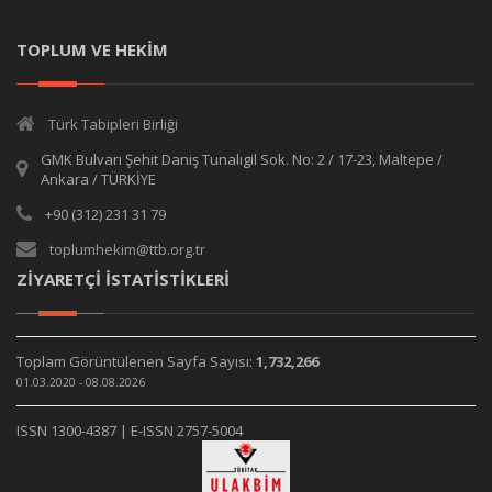
TOPLUM VE HEKİM
Türk Tabipleri Birliği
GMK Bulvarı Şehit Daniş Tunalıgil Sok. No: 2 / 17-23, Maltepe /
Ankara / TÜRKİYE
+90 (312) 231 31 79
toplumhekim@ttb.org.tr
ZİYARETÇİ İSTATİSTİKLERİ
Toplam Görüntülenen Sayfa Sayısı:
1,732,266
01.03.2020 - 08.08.2026
ISSN 1300-4387 | E-ISSN 2757-5004