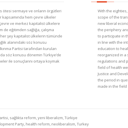
s ötesi sermaye ve onların örgütleri
With the eighties,
alar kapsamında hem çevre ülkeler
scope of the tra
çevre ve merkez kapitalist ülkelere
new liberal econo
m de eğitimden sağlığa, çalışma
the periphery and
er şey kapitalist ülkelerin tümünde
to participate in
ğlık alanındaki söz konusu
in line with the i
kınma Partisi tarafından kurulan
education to healt
sında söz konusu dönemin Türkiye’de
reorganized in a s
meler ile sonuçlarını ortaya koymak
regulations and 
field of health w
Justice and Develo
the period in que
made in the field 
isi, sağlıkta reform, yeni liberalizm, Türkiye
opment Party, health reform, neoliberalism, Turkey