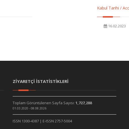
Kabul Tarihi / A
16.02.2023
ZİYARETÇİ İSTATİSTİKLERİ
Toplam Görüntülenen Sayfa Sayısı:
1,727,288
01.03.2020 - 08.08.2026
ISSN 1300-4387 | E-ISSN 2757-5004