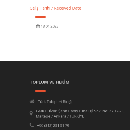
Geliş Tarihi / Received Date
18.01.2023
TOPLUM VE HEKİM
Türk Tabipleri Birliği
GMK Bulvarı Şehit Daniş Tunalıgil Sok. No: 2 / 17-23,
Maltepe / Ankara / TÜRKİYE
+90 (312) 231 31 79