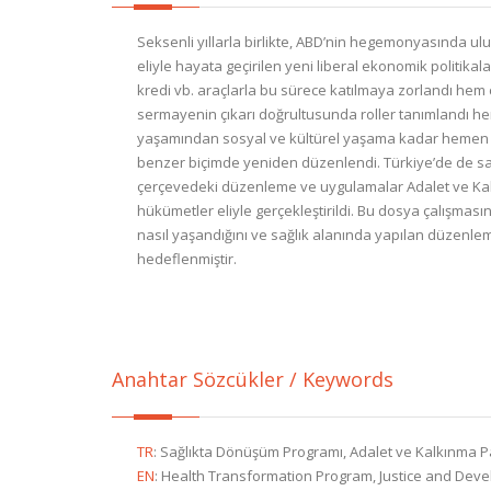
Seksenli yıllarla birlikte, ABD’nin hegemonyasında ulu
eliyle hayata geçirilen yeni liberal ekonomik politik
kredi vb. araçlarla bu sürece katılmaya zorlandı hem 
sermayenin çıkarı doğrultusunda roller tanımlandı he
yaşamından sosyal ve kültürel yaşama kadar hemen h
benzer biçimde yeniden düzenlendi. Türkiye’de de sa
çerçevedeki düzenleme ve uygulamalar Adalet ve Kal
hükümetler eliyle gerçekleştirildi. Bu dosya çalışma
nasıl yaşandığını ve sağlık alanında yapılan düzenle
hedeflenmiştir.
Anahtar Sözcükler / Keywords
TR
:
Sağlıkta Dönüşüm Programı, Adalet ve Kalkınma Part
EN
:
Health Transformation Program, Justice and Devel