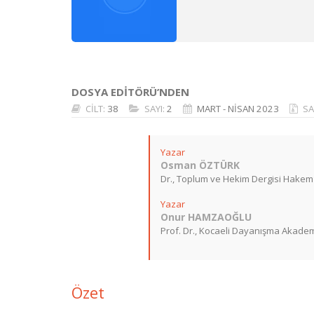
DOSYA EDİTÖRÜ’NDEN
CİLT:
38
SAYI:
2
MART - NİSAN 2023
SA
Yazar
Osman ÖZTÜRK
Dr., Toplum ve Hekim Dergisi Hakem
Yazar
Onur HAMZAOĞLU
Prof. Dr., Kocaeli Dayanışma Akade
Özet