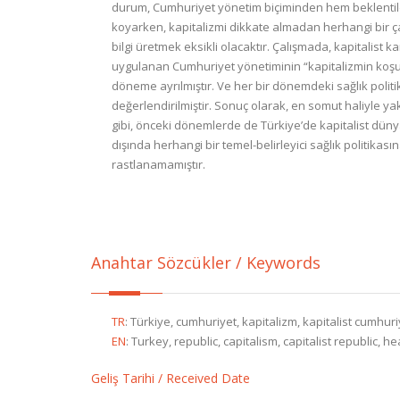
durum, Cumhuriyet yönetim biçiminden hem beklentiler
koyarken, kapitalizmi dikkate almadan herhangi bir ç
bilgi üretmek eksikli olacaktır. Çalışmada, kapitalist k
uygulanan Cumhuriyet yönetiminin “kapitalizmin koşul
döneme ayrılmıştır. Ve her bir dönemdeki sağlık politik
değerlendirilmiştir. Sonuç olarak, en somut haliyle yak
gibi, önceki dönemlerde de Türkiye’de kapitalist düny
dışında herhangi bir temel-belirleyici sağlık politik
rastlanamamıştır.
Anahtar Sözcükler / Keywords
TR
:
Türkiye, cumhuriyet, kapitalizm, kapitalist cumhuriye
EN
:
Turkey, republic, capitalism, capitalist republic, he
Geliş Tarihi / Received Date