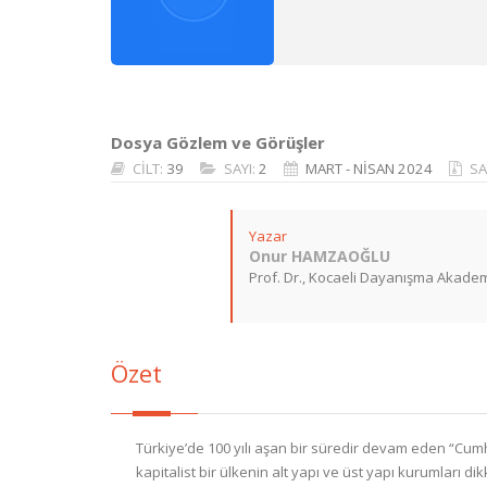
Dosya Gözlem ve Görüşler
CİLT:
39
SAYI:
2
MART - NİSAN 2024
SA
Yazar
Onur HAMZAOĞLU
Prof. Dr., Kocaeli Dayanışma Akade
Özet
Türkiye’de 100 yılı aşan bir süredir devam eden “Cumh
kapitalist bir ülkenin alt yapı ve üst yapı kurumları di