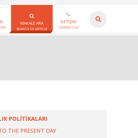
İK
İLETİŞİM
MAKALE ARA
ION
CONTACT US
SEARCH OF ARTICLE
IK POLİTİKALARI
 TO THE PRESENT DAY