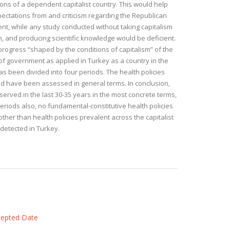
tions of a dependent capitalist country. This would help
pectations from and criticism regarding the Republican
t, while any study conducted without taking capitalism
n, and producing scientific knowledge would be deficient.
e progress “shaped by the conditions of capitalism” of the
f government as applied in Turkey as a country in the
has been divided into four periods. The health policies
od have been assessed in general terms. In conclusion,
served in the last 30-35 years in the most concrete terms,
eriods also, no fundamental-constitutive health policies
other than health policies prevalent across the capitalist
detected in Turkey.
ccepted Date