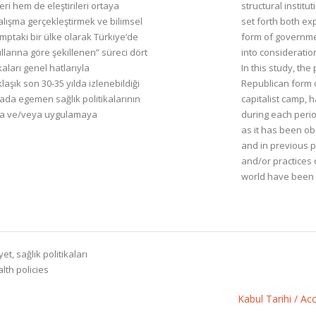
i hem de eleştirileri ortaya
structural institu
alışma gerçekleştirmek ve bilimsel
set forth both ex
amptaki bir ülke olarak Türkiye’de
form of governmen
larına göre şekillenen” süreci dört
into consideratio
aları genel hatlarıyla
In this study, th
laşık son 30-35 yılda izlenebildiği
Republican form o
ada egemen sağlık politikalarının
capitalist camp, 
asına ve/veya uygulamaya
during each peri
as it has been ob
and in previous p
and/or practices 
world have been 
t, sağlık politikaları
alth policies
Kabul Tarihi / A