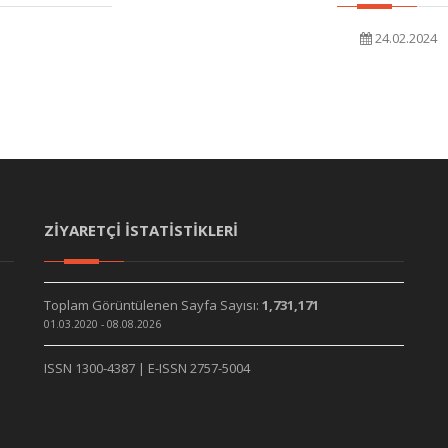
24.02.2024
ZİYARETÇİ İSTATİSTİKLERİ
Toplam Görüntülenen Sayfa Sayısı:
1,731,171
01.03.2020 - 08.08.2026
ISSN 1300-4387 | E-ISSN 2757-5004