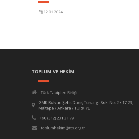
12.01.2024
TOPLUM VE HEKİM
Türk Tabipleri Birliği
GMK Bulvarı Şehit Daniş Tunalıgil Sok. No: 2 / 17-23,
Maltepe / Ankara / TÜRKİYE
+90 (312) 231 31 79
toplumhekim@ttb.org.tr