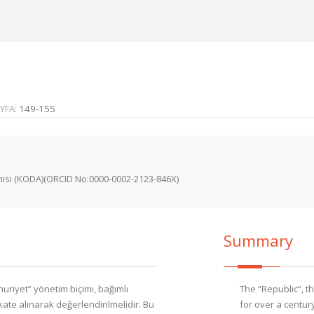
YFA:
149-155
misi (KODA)(ORCID No:0000-0002-2123-846X)
Summary
uriyet” yönetim biçimi, bağımlı
The “Republic”, t
kkate alınarak değerlendirilmelidir. Bu
for over a centur