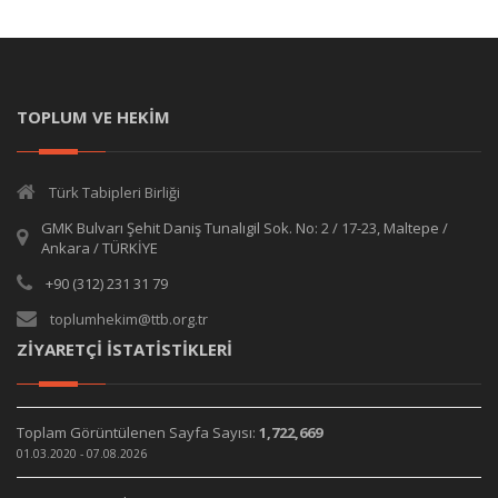
TOPLUM VE HEKİM
Türk Tabipleri Birliği
GMK Bulvarı Şehit Daniş Tunalıgil Sok. No: 2 / 17-23, Maltepe /
Ankara / TÜRKİYE
+90 (312) 231 31 79
toplumhekim@ttb.org.tr
ZİYARETÇİ İSTATİSTİKLERİ
Toplam Görüntülenen Sayfa Sayısı:
1,722,669
01.03.2020 - 07.08.2026